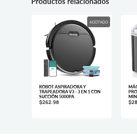
Productos relacionados
AGOTADO
AGOTADO
R
ROBOT ASPIRADORA Y
MÁQ
UBO
TRAPEADORA V3 - 3 EN 1 CON
PRO
O
SUCCIÓN 5000PA
MIN
$262.98
$28