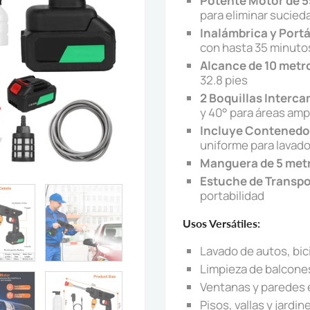
Potente Motor de 
para eliminar suciedad
Inalámbrica y Portá
con hasta 35 minuto
Alcance de 10 metr
32.8 pies
2 Boquillas Interc
y 40° para áreas amp
Incluye Contenedo
uniforme para lavad
Manguera de 5 met
Estuche de Transpo
portabilidad
Usos Versátiles:
Lavado de autos, bic
Limpieza de balcones
Ventanas y paredes 
Pisos, vallas y jardin