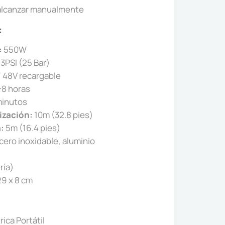
e alcanzar manualmente
:
:
550W
3PSI (25 Bar)
 48V recargable
-8 horas
minutos
ización:
10m (32.8 pies)
:
5m (16.4 pies)
cero inoxidable, aluminio
ría)
29 x 8 cm
rica Portátil