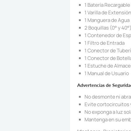
1 Batería Recargabl
1 Varilla de Extensi
1 Manguera de Agua
2 Boquillas (0° y 40°
1 Contenedor de Es
1 Filtro de Entrada
1 Conector de Tuber
1 Conector de Botell
1 Estuche de Almac
1 Manual de Usuario
Advertencias de Segurida
No desmonte ni abra 
Evite cortocircuitos 
No exponga a luz sol
Mantenga en su emba