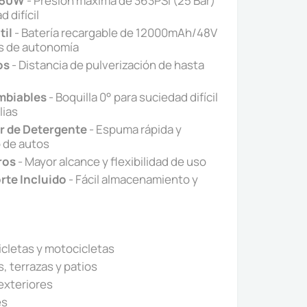
550W
- Presión máxima de 363PSI (25 Bar)
 difícil
til
- Batería recargable de 12000mAh/48V
s de autonomía
os
- Distancia de pulverización de hasta
ambiables
- Boquilla 0° para suciedad difícil
lias
r de Detergente
- Espuma rápida y
o de autos
ros
- Mayor alcance y flexibilidad de uso
rte Incluido
- Fácil almacenamiento y
icletas y motocicletas
, terrazas y patios
exteriores
es