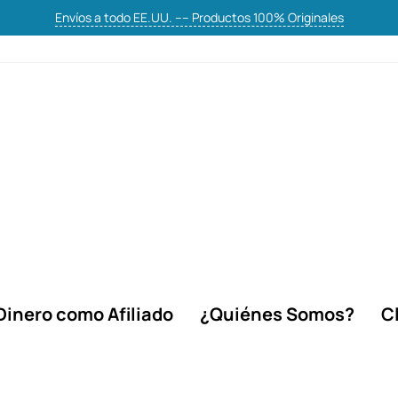
Envíos a todo EE.UU. ---- Productos 100% Originales
Dinero como Afiliado
¿Quiénes Somos?
C