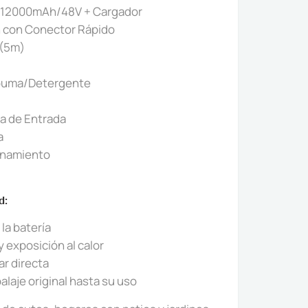
e 12000mAh/48V + Cargador
ón con Conector Rápido
 (5m)
)
puma/Detergente
ía de Entrada
a
enamiento
d:
la batería
y exposición al calor
ar directa
laje original hasta su uso