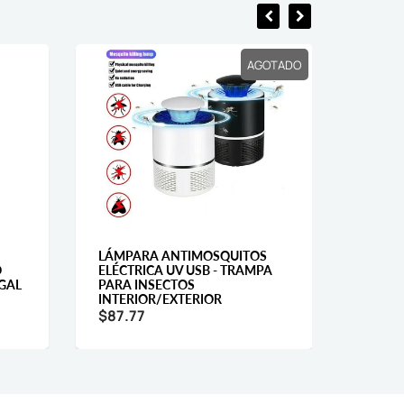
AGOTADO
LÁMPARA ANTIMOSQUITOS
BÁSCU
O
ELÉCTRICA UV USB - TRAMPA
10KG 
GAL
PARA INSECTOS
CON F
INTERIOR/EXTERIOR
$72.8
$87.77