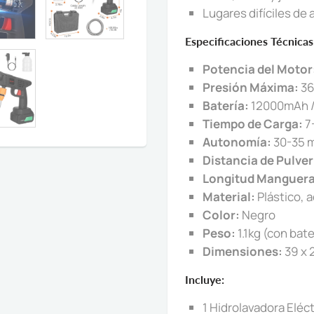
Lugares difíciles d
Especificaciones Técnicas
Potencia del Motor
Presión Máxima:
36
Batería:
12000mAh /
Tiempo de Carga:
7
Autonomía:
30-35 
Distancia de Pulver
Longitud Manguera
Material:
Plástico, a
Color:
Negro
Peso:
1.1kg (con bate
Dimensiones:
39 x 
Incluye:
1 Hidrolavadora Eléct