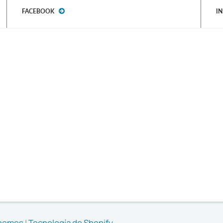
FACEBOOK
I
Themes
|
Tecnología de Shopify