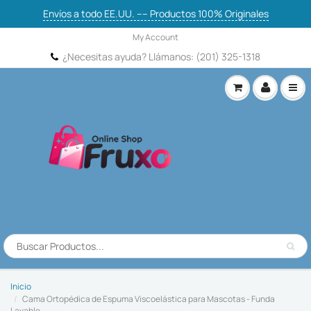
Cama Ortopédica de Espuma Viscoelástica
Envíos a todo EE.UU. ---- Productos 100% Originales
para Mascotas - Funda Lavable
My Account
120.23 USD
¿Necesitas ayuda? Llámanos: (201) 325-1318
Add to Cart
Inicio
Cama Ortopédica de Espuma Viscoelástica para Mascotas - Funda
Lavable