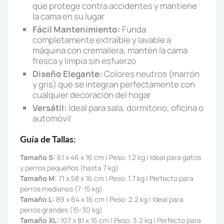
que protege contra accidentes y mantiene
la cama en su lugar
Fácil Mantenimiento:
Funda
completamente extraíble y lavable a
máquina con cremallera, mantén la cama
fresca y limpia sin esfuerzo
Diseño Elegante:
Colores neutros (marrón
y gris) que se integran perfectamente con
cualquier decoración del hogar
Versátil:
Ideal para sala, dormitorio, oficina o
automóvil
Guía de Tallas:
Tamaño S:
61 x 46 x 16 cm | Peso: 1.2 kg | Ideal para gatos
y perros pequeños (hasta 7 kg)
Tamaño M:
71 x 58 x 16 cm | Peso: 1.7 kg | Perfecto para
perros medianos (7-15 kg)
Tamaño L:
89 x 64 x 16 cm | Peso: 2.2 kg | Ideal para
perros grandes (15-30 kg)
Tamaño XL:
107 x 81 x 16 cm | Peso: 3.2 kg | Perfecto para